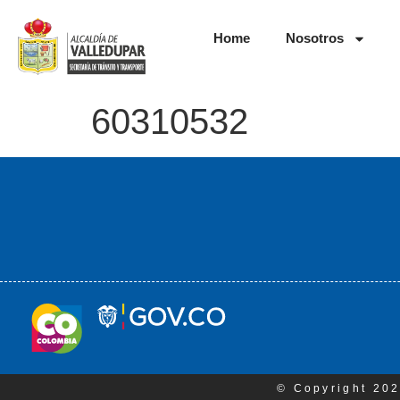
Home
Nosotros
60310532
© Copyright 202