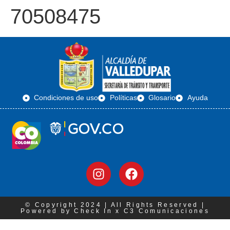
70508475
Condiciones de uso
Políticas
Glosario
Ayuda
© Copyright 2024 | All Rights Reserved |
Powered by Check In x C3 Comunicaciones