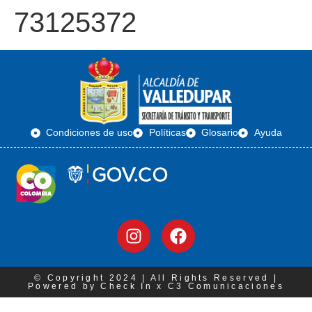
73125372
Condiciones de uso
Políticas
Glosario
Ayuda
© Copyright 2024 | All Rights Reserved |
Powered by Check In x C3 Comunicaciones