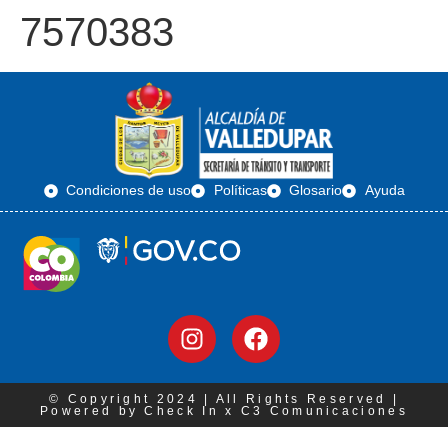
7570383
Condiciones de uso
Políticas
Glosario
Ayuda
© Copyright 2024 | All Rights Reserved |
Powered by Check In x C3 Comunicaciones