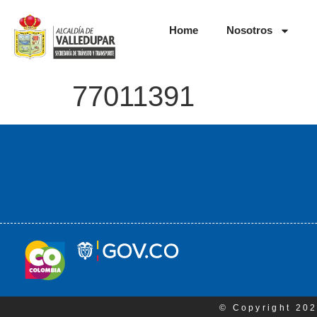
Home
Nosotros
77011391
© Copyright 202