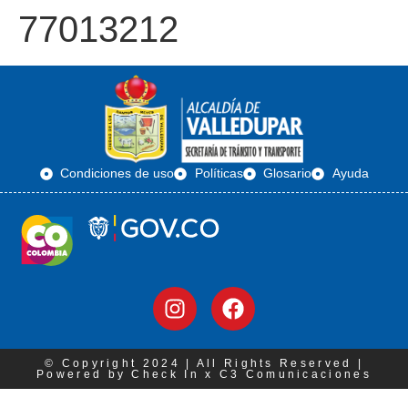
77013212
Condiciones de uso
Políticas
Glosario
Ayuda
© Copyright 2024 | All Rights Reserved |
Powered by Check In x C3 Comunicaciones