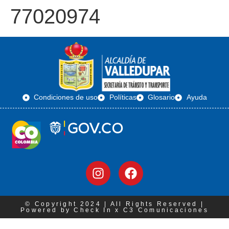
77020974
Condiciones de uso
Políticas
Glosario
Ayuda
© Copyright 2024 | All Rights Reserved |
Powered by Check In x C3 Comunicaciones