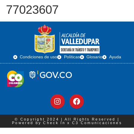
77023607
Condiciones de uso
Políticas
Glosario
Ayuda
© Copyright 2024 | All Rights Reserved |
Powered by Check In x C3 Comunicaciones