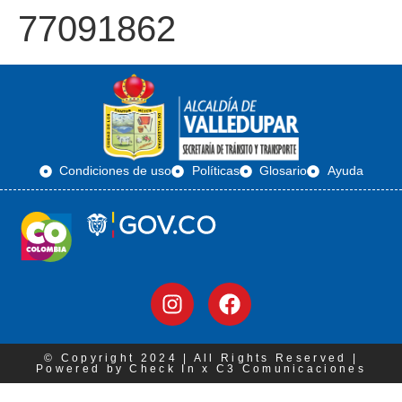
77091862
Condiciones de uso
Políticas
Glosario
Ayuda
© Copyright 2024 | All Rights Reserved |
Powered by Check In x C3 Comunicaciones