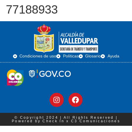
77188933
Condiciones de uso
Políticas
Glosario
Ayuda
© Copyright 2024 | All Rights Reserved |
Powered by Check In x C3 Comunicaciones