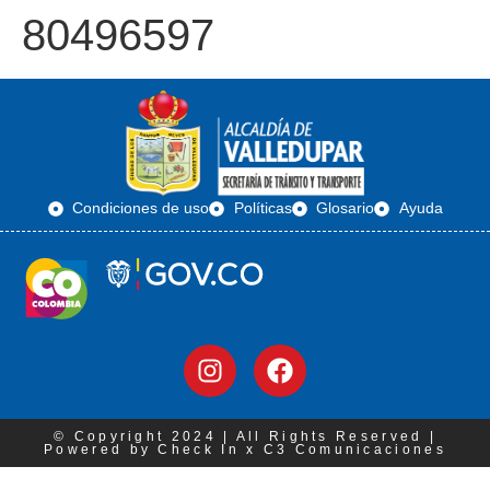
80496597
Condiciones de uso
Políticas
Glosario
Ayuda
© Copyright 2024 | All Rights Reserved |
Powered by Check In x C3 Comunicaciones