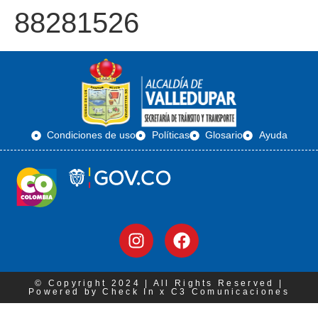
88281526
Condiciones de uso
Políticas
Glosario
Ayuda
© Copyright 2024 | All Rights Reserved |
Powered by Check In x C3 Comunicaciones