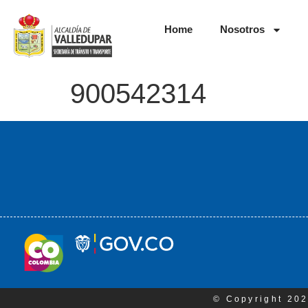
Home
Nosotros
900542314
© Copyright 202