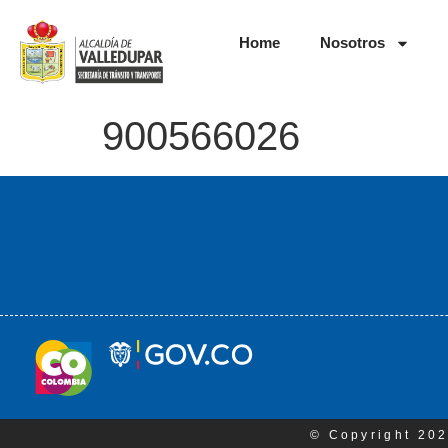
Home
Nosotros
900566026
© Copyright 202