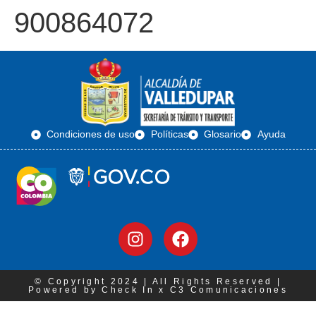
900864072
Condiciones de uso
Políticas
Glosario
Ayuda
© Copyright 2024 | All Rights Reserved |
Powered by Check In x C3 Comunicaciones