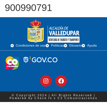
900990791
Condiciones de uso
Políticas
Glosario
Ayuda
© Copyright 2024 | All Rights Reserved |
Powered by Check In x C3 Comunicaciones