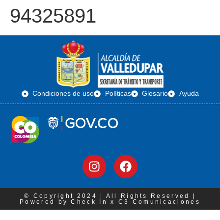
94325891
Condiciones de uso
Políticas
Glosario
Ayuda
© Copyright 2024 | All Rights Reserved |
Powered by Check In x C3 Comunicaciones