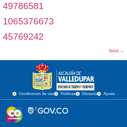
49786581
1065376673
45769242
Next
→
Condiciones de uso
Políticas
Glosario
Ayuda