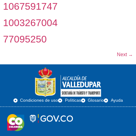
1067591747
1003267004
77095250
Next
→
Condiciones de uso
Políticas
Glosario
Ayuda