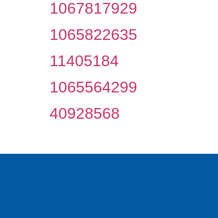
1067817929
1065822635
11405184
1065564299
40928568