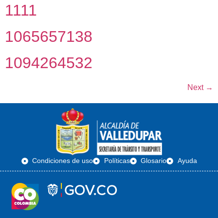
1111
1065657138
1094264532
Next
→
Condiciones de uso
Políticas
Glosario
Ayuda