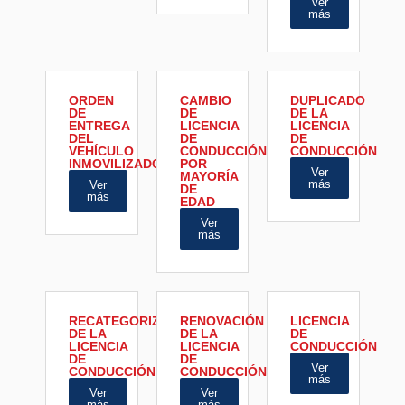
Ver
más
ORDEN
CAMBIO
DUPLICADO
DE
DE
DE LA
ENTREGA
LICENCIA
LICENCIA
DEL
DE
DE
VEHÍCULO
CONDUCCIÓN
CONDUCCIÓN
INMOVILIZADO
POR
Ver
MAYORÍA
más
Ver
DE
más
EDAD
Ver
más
RECATEGORIZACIÓN
RENOVACIÓN
LICENCIA
DE LA
DE LA
DE
LICENCIA
LICENCIA
CONDUCCIÓN
DE
DE
Ver
CONDUCCIÓN
CONDUCCIÓN
más
Ver
Ver
más
más