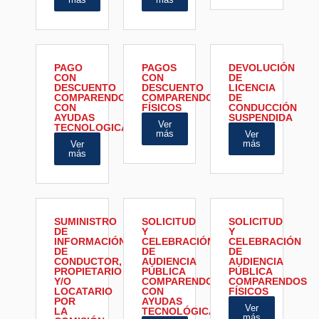
PAGO
PAGOS
DEVOLUCIÓN
CON
CON
DE
DESCUENTO
DESCUENTO
LICENCIA
COMPARENDOS
COMPARENDOS
DE
CON
FÍSICOS
CONDUCCIÓN
AYUDAS
SUSPENDIDA
Ver
TECNOLOGICA
más
Ver
más
Ver
más
SUMINISTRO
SOLICITUD
SOLICITUD
DE
Y
Y
INFORMACIÓN
CELEBRACIÓN
CELEBRACIÓN
DE
DE
DE
CONDUCTOR,
AUDIENCIA
AUDIENCIA
PROPIETARIO
PÚBLICA
PÚBLICA
Y/O
COMPARENDOS
COMPARENDOS
LOCATARIO
CON
FÍSICOS
POR
AYUDAS
Ver
LA
TECNOLÓGICAS.
más