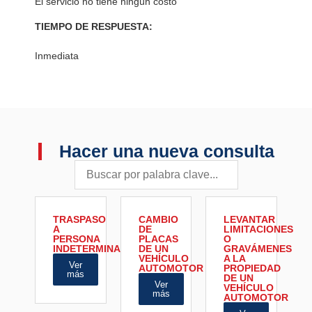
El servicio no tiene ningún costo
TIEMPO DE RESPUESTA:
Inmediata
Hacer una nueva consulta
TRASPASO
CAMBIO
LEVANTAR
A
DE
LIMITACIONES
PERSONA
PLACAS
O
INDETERMINADA
DE UN
GRAVÁMENES
VEHÍCULO
A LA
Ver
AUTOMOTOR
PROPIEDAD
más
DE UN
Ver
VEHÍCULO
más
AUTOMOTOR