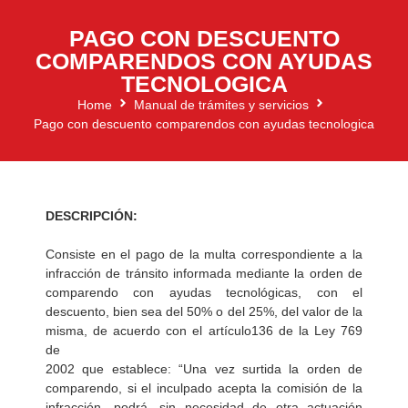
PAGO CON DESCUENTO
COMPARENDOS CON AYUDAS
TECNOLOGICA
Home
Manual de trámites y servicios
Pago con descuento comparendos con ayudas tecnologica
DESCRIPCIÓN:
Consiste en el pago de la multa correspondiente a la
infracción de tránsito informada mediante la orden de
comparendo con ayudas tecnológicas, con el
descuento, bien sea del 50% o del 25%, del valor de la
misma, de acuerdo con el artículo136 de la Ley 769
de
2002 que establece: “Una vez surtida la orden de
comparendo, si el inculpado acepta la comisión de la
infracción, podrá, sin necesidad de otra actuación