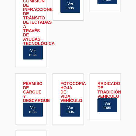
COMISIÓN
Ver
DE
más
INFRACCIONES
DE
TRÁNSITO
DETECTADAS
A
TRAVÉS
DE
AYUDAS
TECNOLÓGICA
Ver
más
PERMISO
FOTOCOPIA
RADICADO
DE
HOJA
DE
CARGUE
DE
TRADICIÓN
Y
VIDA
VEHÍCULO
DESCARGUE
VEHÍCULO
Ver
más
Ver
Ver
más
más