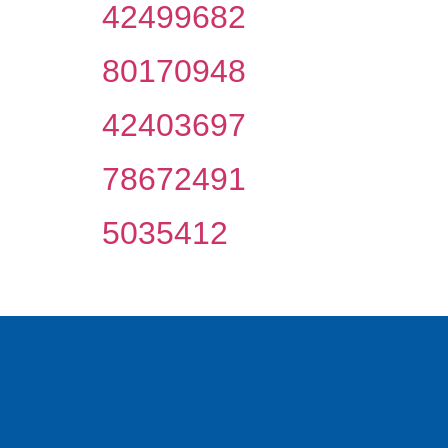
42499682
80170948
42403697
78672491
5035412